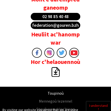
ganeomp
02 98 85 40 48
federation@gouren.bzh
Heuliit ac'hanomp
war
Hor c'helaouennoù
Toupinoù
Mennegoù lezennel
I understand
Steuñvenn al lec'hienn
!
By visiting our website you agree that we are using