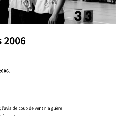
s 2006
2006.
 l'avis de coup de vent n'a guère