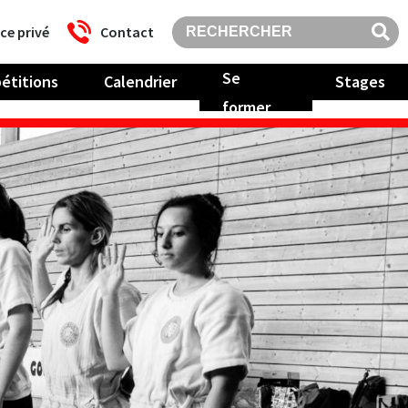
ce privé
Contact
Se
étitions
Calendrier
Stages
former