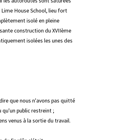
i les autoroutes sont saturées
, Lime House School, lieu fort
omplètement isolé en pleine
posante construction du XVIIème
ratiquement isolées les unes des
 dire que nous n'avons pas quitté
qu'un public restreint ;
s venus à la sortie du travail.