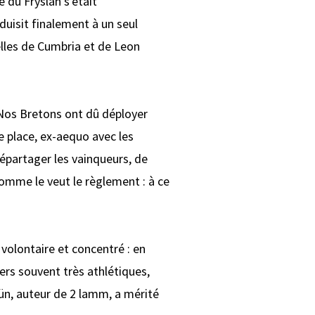
 du Fryslân s'était
duisit finalement à un seul
elles de Cumbria et de Leon
. Nos Bretons ont dû déployer
re place, ex-aequo avec les
 départager les vainqueurs, de
comme le veut le règlement : à ce
volontaire et concentré : en
gers souvent très athlétiques,
ün, auteur de 2 lamm, a mérité