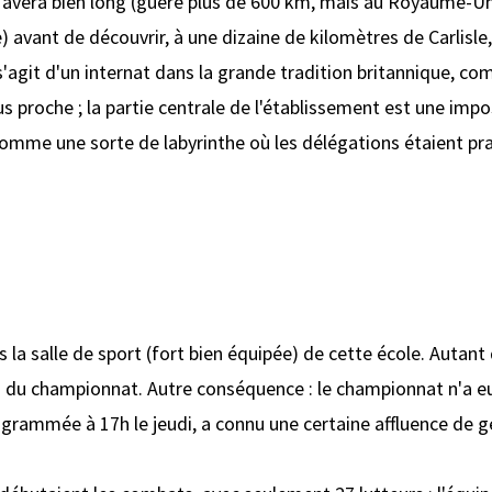
avéra bien long (guère plus de 600 km, mais au Royaume-Un
 avant de découvrir, à une dizaine de kilomètres de Carlisle
 s'agit d'un internat dans la grande tradition britannique, c
s proche ; la partie centrale de l'établissement est une im
e comme une sorte de labyrinthe où les délégations étaient p
la salle de sport (fort bien équipée) de cette école. Autant
fin du championnat. Autre conséquence : le championnat n'a eu 
ogrammée à 17h le jeudi, a connu une certaine affluence de gen