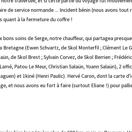
notre traversée, et si cette partie du voyage fut mouvement
re de service normande ... Incident bénin (nous avons tout r
s quant à la fermeture du coffre !
 bons soins de Serge, notre chauffeur, qui partagea presque 
 la Bretagne (Ewen Schvartz, de Skol Monterfil ; Clément Le Ga
aün, de Skol Brest ; Sylvain Corvez, de Skol Berrien ; Frédéric 
Lamé, Patou Le Meur, Christian Salaün, Yoann Salaün), 2 offici
aguen) et 1kiné (Henri Paulic). Hervé Caron, dont la carte d'i
e, et nous avons eu fort à faire (surtout Eliane !) pour palli