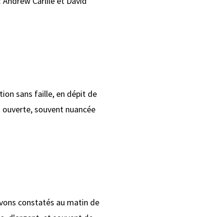
: Andrew Carlile et David
ion sans faille, en dépit de
et ouverte, souvent nuancée
 avons constatés au matin de