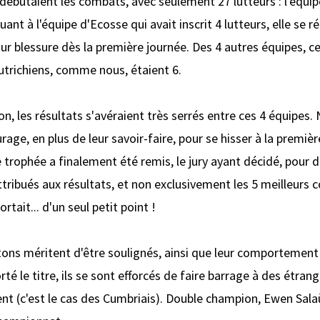
débutaient les combats, avec seulement 27 lutteurs : l'équipe
 à l'équipe d'Ecosse qui avait inscrit 4 lutteurs, elle se ré
ur blessure dès la première journée. Des 4 autres équipes, c
Autrichiens, comme nous, étaient 6.
n, les résultats s'avéraient très serrés entre ces 4 équipes
rage, en plus de leur savoir-faire, pour se hisser à la premiè
le trophée a finalement été remis, le jury ayant décidé, pour
tribués aux résultats, et non exclusivement les 5 meilleurs 
rtait... d'un seul petit point !
tons méritent d'être soulignés, ainsi que leur comportement 
té le titre, ils se sont efforcés de faire barrage à des étran
t (c'est le cas des Cumbriais). Double champion, Ewen Sala