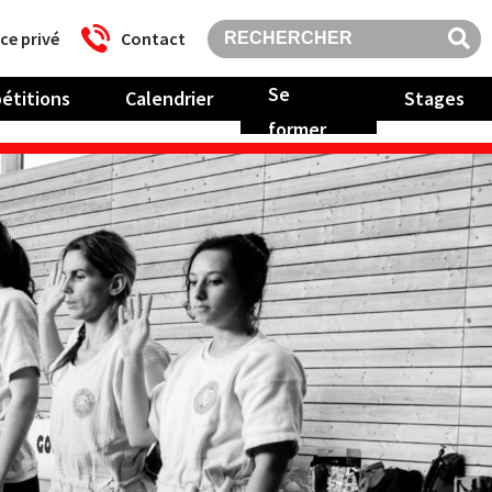
ce privé
Contact
Se
étitions
Calendrier
Stages
former