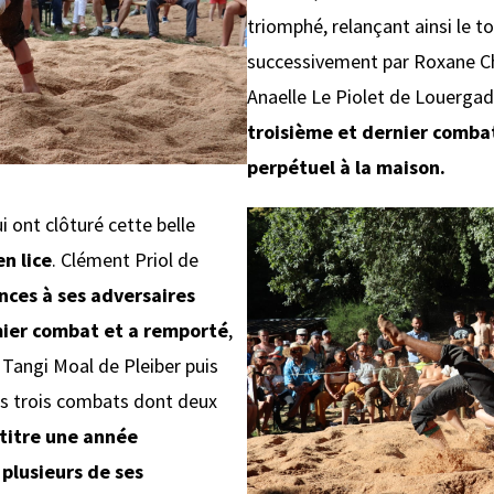
triomphé, relançant ainsi le to
successivement par Roxane Ch
Anaelle Le Piolet de Louerga
troisième et dernier combat
perpétuel à la maison.
 ont clôturé cette belle
n lice
. Clément Priol de
nces à ses adversaires
emier combat et a remporté
,
 Tangi Moal de Pleiber puis
s trois combats dont deux
 titre une année
 plusieurs de ses