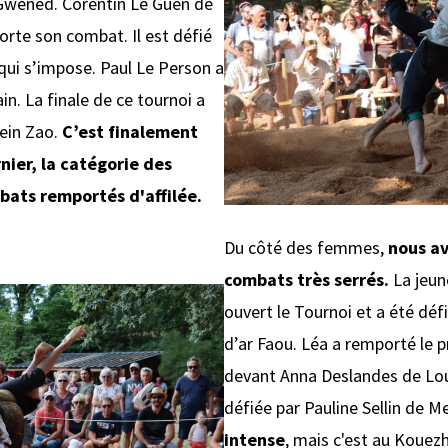
Gwened. Corentin Le Guen de
orte son combat. Il est défié
qui s’impose. Paul Le Person a
ain. La finale de ce tournoi a
ein Zao.
C’est finalement
ier, la catégorie des
ats remportés d'affilée.
Du côté des femmes,
nous av
combats très serrés.
La jeun
ouvert le Tournoi et a été déf
d’ar Faou. Léa a remporté le p
devant Anna Deslandes de Lou
défiée par Pauline Sellin de M
intense
, mais c'est au Kouez