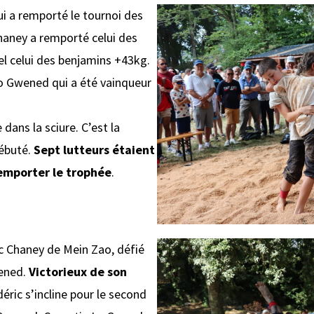
ui a remporté le tournoi des
Chaney a remporté celui des
 celui des benjamins +43kg.
ro Gwened qui a été vainqueur
 dans la sciure. C’est la
ébuté.
Sept lutteurs étaient
emporter le trophée
.
ic Chaney de Mein Zao, défié
ened.
Victorieux de son
déric s’incline pour le second