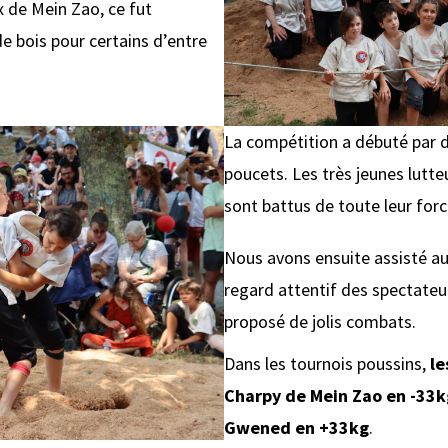
ux de Mein Zao, ce fut
 de bois pour certains d’entre
La compétition a débuté par 
poucets. Les très jeunes lutte
sont battus de toute leur forc
Nous avons ensuite assisté au
regard attentif des spectateur
proposé de jolis combats.
Dans les tournois poussins,
le
Charpy de Mein Zao en -33kg
Gwened en +33kg
.