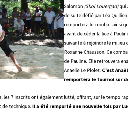
Salomon
(Skol Louergad)
qui 
de suite défié par Léa Quillie
remportera le combat ainsi qu
avant de céder la lice à Paulin
suivante à rejoindre le milieu d
Roxanne Chausson. Ce combat 
de Pauline. Elle retrouvera en
Anaëlle Le Piolet.
C’est Anaë
remportera le tournoi sur dé
 les 7 inscrits ont également lutté, offrant, sur le tempo ra
et de technique.
Il a été remporté une nouvelle fois par L