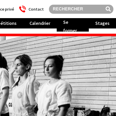
ce privé
Contact
Se
étitions
Calendrier
Stages
former