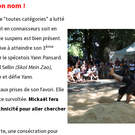
son nom !
e "toutes catégories" a lutté
t en connaisseurs soit en
le suspens est bien présent.
ème
ive à atteindre son 3
 le spézetois Yann Pansard.
 Sellin
(Skol Mein Zao)
,
e et défie Yann.
ux prises de son favori. Elle
ce survoltée.
Mickaël fera
chnicité pour aller chercher
rte, une consécration pour