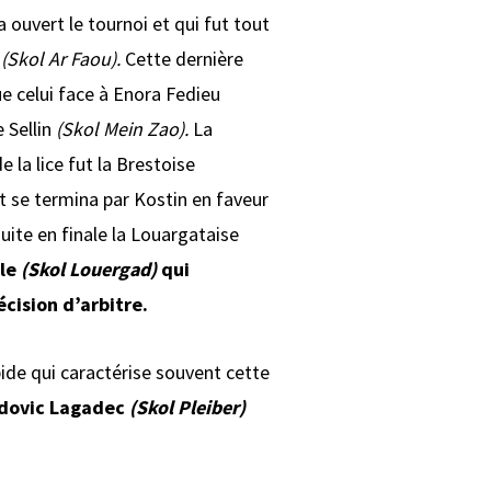
a ouvert le tournoi et qui fut tout
n
(Skol Ar Faou).
Cette dernière
e celui face à Enora Fedieu
e Sellin
(Skol Mein Zao).
La
e la lice fut la Brestoise
se termina par Kostin en faveur
suite en finale la Louargataise
lle
(Skol Louergad)
qui
cision d’arbitre.
pide qui caractérise souvent cette
udovic Lagadec
(Skol Pleiber)