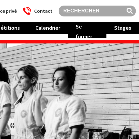
ce privé
Contact
Se
étitions
Calendrier
Stages
former