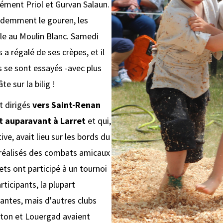
ment Priol et Gurvan Salaun.
évidemment le gouren, les
dle au Moulin Blanc. Samedi
 a régalé de ses crèpes, et il
 se sont essayés -avec plus
e sur la bilig !
t dirigés
vers Saint-Renan
it auparavant à Larret
et qui,
e, avait lieu sur les bords du
 réalisés des combats amicaux
ts ont participé à un tournoi
ticipants, la plupart
antes, mais d'autres clubs
ton et Louergad avaient