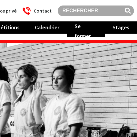
ce privé
Contact
Se
étitions
Calendrier
Stages
former