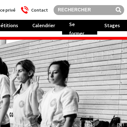
ce privé
Contact
Se
étitions
Calendrier
Stages
former