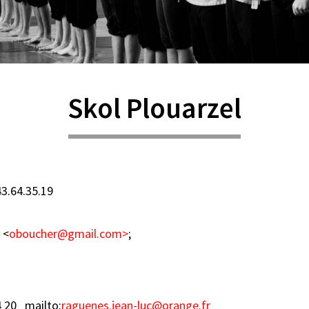
Skol Plouarzel
43.64.35.19
 <
oboucher@gmail.com>
;
4 20 mailto:
raguenes.jean-luc@orange.fr