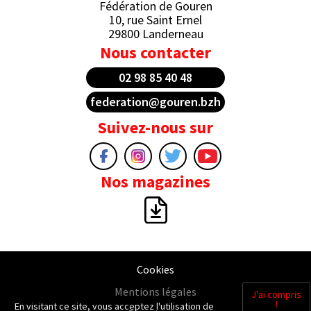
Fédération de Gouren
10, rue Saint Ernel
29800 Landerneau
Nous contacter
02 98 85 40 48
federation@gouren.bzh
Suivez-nous sur
Nos magazines
Cookies
Mentions légales
J'ai compris
!
En visitant ce site, vous acceptez l'utilisation de