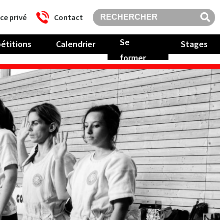
ce privé
Contact
Se
étitions
Calendrier
Stages
former