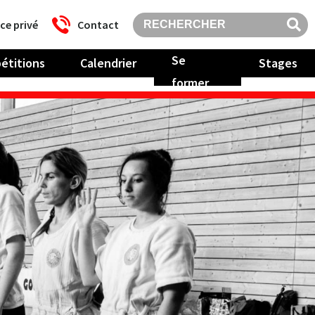
ce privé
Contact
Se
étitions
Calendrier
Stages
former