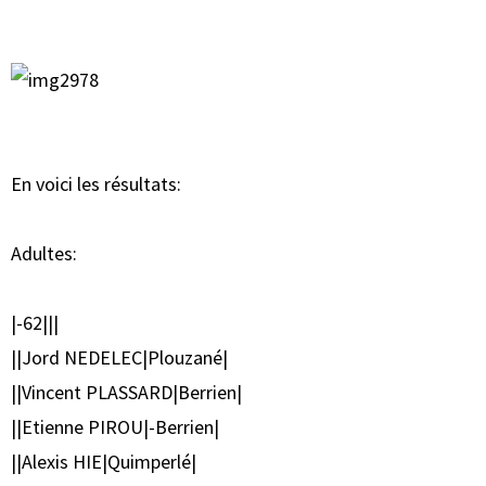
En voici les résultats:
Adultes:
|-62|||
||Jord NEDELEC|Plouzané|
||Vincent PLASSARD|Berrien|
||Etienne PIROU|-Berrien|
||Alexis HIE|Quimperlé|