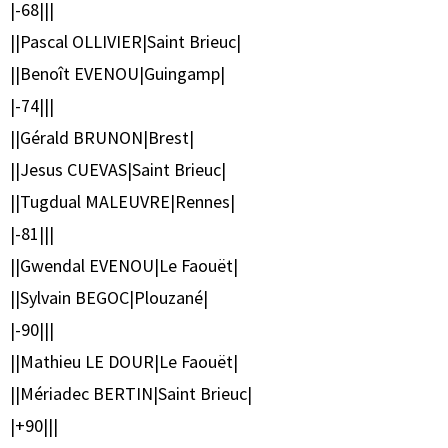
|-68|||
||Pascal OLLIVIER|Saint Brieuc|
||Benoît EVENOU|Guingamp|
|-74|||
||Gérald BRUNON|Brest|
||Jesus CUEVAS|Saint Brieuc|
||Tugdual MALEUVRE|Rennes|
|-81|||
||Gwendal EVENOU|Le Faouët|
||Sylvain BEGOC|Plouzané|
|-90|||
||Mathieu LE DOUR|Le Faouët|
||Mériadec BERTIN|Saint Brieuc|
|+90|||