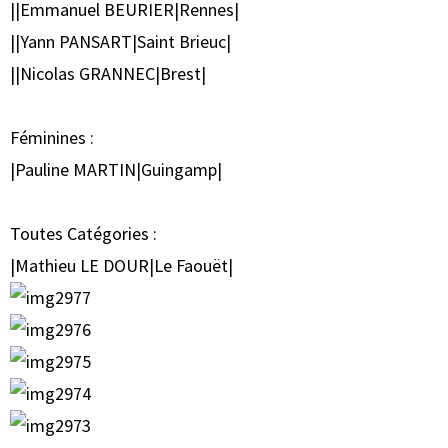
||Emmanuel BEURIER|Rennes|
||Yann PANSART|Saint Brieuc|
||Nicolas GRANNEC|Brest|
Féminines :
|Pauline MARTIN|Guingamp|
Toutes Catégories :
|Mathieu LE DOUR|Le Faouët|