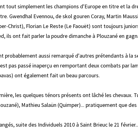
ont tout simplement les champions d'Europe en titre et la 
itre. Gwendhal Evennou, de skol gouren Coray, Martin Mauss
er-Christ), Florian Le Reste (Le Faouët) sont toujours junior
hed, ils ont fait parler la poudre dimanche à Plouzané en ga
nt probablement aussi remarqué d'autres prétendants à la sé
 n'est pas passé inaperçu en remportant deux combats par la
ipavas) ont également fait un beau parcours.
mière, les quelques ténors présents ont lâché les chevaux. 
Plouzané), Mathieu Salaün (Quimper)... pratiquement que des 
gés, suite des Individuels 2010 à Saint Brieuc le 21 février..