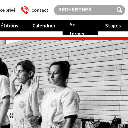
ce privé
Contact
Se
étitions
Calendrier
Stages
former