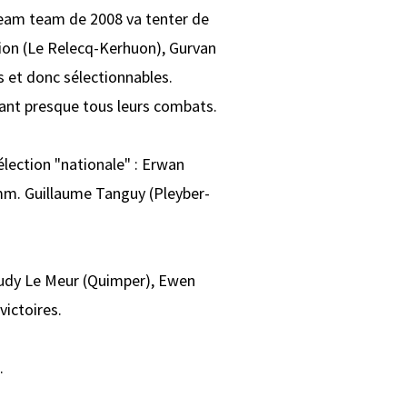
dream team de 2008 va tenter de
ion (Le Relecq-Kerhuon), Gurvan
s et donc sélectionnables.
gnant presque tous leurs combats.
lection "nationale" : Erwan
mm. Guillaume Tanguy (Pleyber-
Tudy Le Meur (Quimper), Ewen
victoires.
.