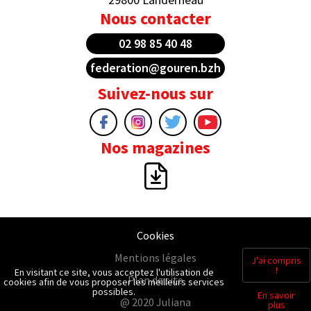
Nous contacter
02 98 85 40 48
federation@gouren.bzh
Suivez-nous sur
Nos magazines
Cookies
Mentions légales
J'ai compris
!
En visitant ce site, vous acceptez l'utilisation de
Plan de site
cookies afin de vous proposer les meilleurs services
possibles.
En savoir
@ 2020 Juliana
plus