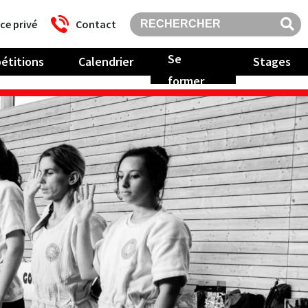
ce privé
Contact
Se
étitions
Calendrier
Stages
former