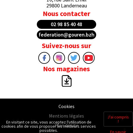
29800 Landerneau
Nous contacter
02 98 85 40 48
federation@gouren.bzh
Suivez-nous sur
Nos magazines
Cookies
Mentions légales
J'ai compris
!
En visitant ce site, vous acceptez l'utilisation de
Plan de site
cookies afin de vous proposer les meilleurs services
possibles.
En savoir