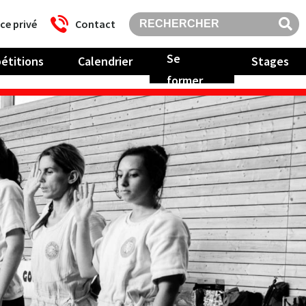
ce privé
Contact
Se
étitions
Calendrier
Stages
former