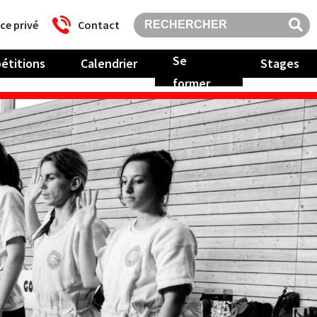
ce privé
Contact
Se
étitions
Calendrier
Stages
former