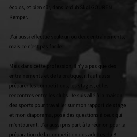
écoles, et bien sûr, dans le club Skol GOUREN
Kemper.
J'ai aussi effectué seule un ou deux entraînements,
mais ce n'est pas facile.
Mais dans cette profession, il n'y a pas que des
entraînements et de la pratique, il faut aussi
préparer les compétitions, les stages, et les
rencontres entre les clubs. Je suis allé à la maison
des sports pour travailler sur mon rapport de stage
et mon diaporama, posé des questions à ceux qui
m'entourent. J'ai aussi pris part à la réunion pour la
préparation de la compétition des adultes du 8