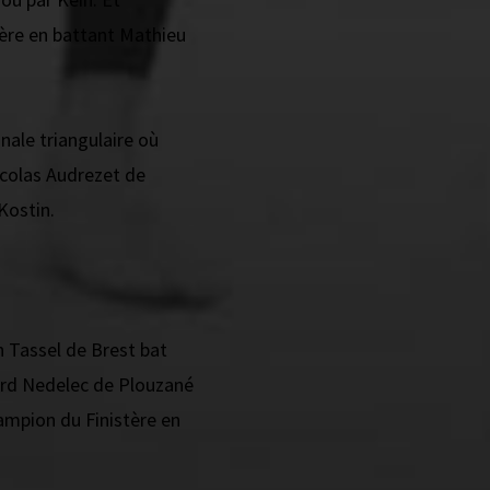
tère en battant Mathieu
ale triangulaire où
colas Audrezet de
Kostin.
n Tassel de Brest bat
ord Nedelec de Plouzané
ampion du Finistère en