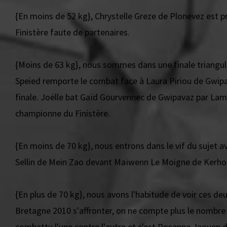
{En moins de 52 kg}, Chrystelle Greze de Plonevez est
Finistère faute de partenaires.
{Moins de 63 kg}, nous sommes dans une finale triangula
Speied remporte le combat face à Laura Piriou de Gwipav
finale. Joëlle bat Gaïd Gourvennec de Gwipavaz par Lam
championne du Finistère.
{En moins de 70 kg}, nous entrons dans le vif du sujet a
Sellin de Mein Zao devant Maïwenn Le Moigne de Kerhor
{En plus de 70 kg}, nous avons l'habitude de voir ces d
Bretagne 2010 s'affronter, on ne compte plus le nombre 
combattu l'une contre l'autre et c'est Rosanne Jaouen