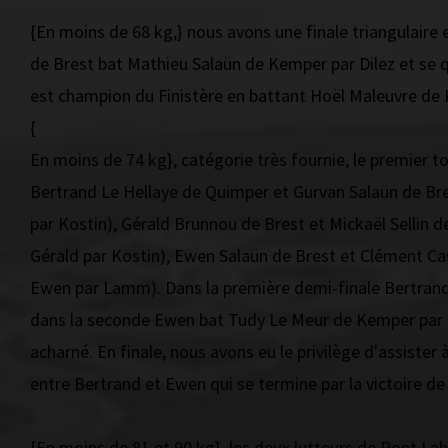
{En moins de 68 kg,} nous avons une finale triangulaire 
de Brest bat Mathieu Salaün de Kemper par Dilez et se qu
est champion du Finistère en battant Hoël Maleuvre de 
{
En moins de 74 kg}, catégorie très fournie, le premier t
Bertrand Le Hellaye de Quimper et Gurvan Salaün de Br
par Kostin), Gérald Brunnou de Brest et Mickaël Sellin 
Gérald par Kostin), Ewen Salaün de Brest et Clément Ca
Ewen par Lamm). Dans la première demi-finale Bertrand
dans la seconde Ewen bat Tudy Le Meur de Kemper par
acharné. En finale, nous avons eu le privilège d'assiste
entre Bertrand et Ewen qui se termine par la victoire de
{En moins de 81 et 90 kg}, les deux lutteurs de Pont La