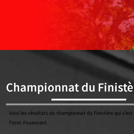
Championnat du Finistè
Voici les résultats du championnat du Finistère qui s'est 
Foret-Fouesnant.