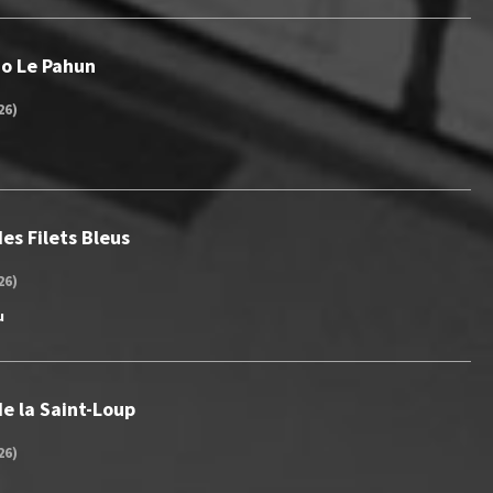
Jo Le Pahun
26)
es Filets Bleus
26)
u
e la Saint-Loup
26)