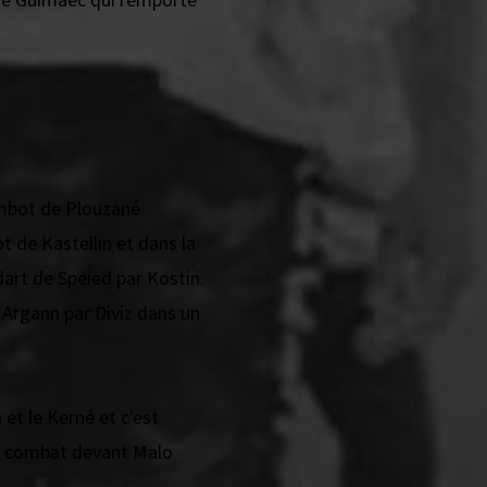
ambot de Plouzané
 de Kastellin et dans la
rt de Speied par Kostin.
 Argann par Diviz dans un
et le Kerné et c'est
e combat devant Malo