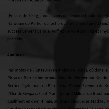
{En plus de 70 kg}, nous avons une énième finale triangu
Hardouin de Kerhor qui est proclamé champion du Finis
successivement Samuel Auffret de Koré par Fazi et Phy
par Kein.
Juniors :
Pas moins de 7 lutteurs {en moins de 70 kg}, où dans l
Pirou de Berrien bat Arnaud Mao de Kemper par Kostin; 
Berrien également de Berrien bat Steven Evennou de Kor
L'Her de Gwipavaz bat Marin Durand Millour de Brest par 
qualifient en demi-finale, au cours desquelles Mathieu
Gautier L'her par Kein et Vincent Plassart bat Etienne Pi