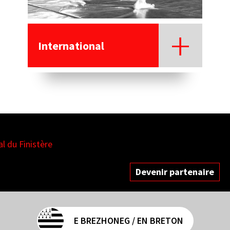
International
es
Devenir partenaire
E BREZHONEG / EN BRETON