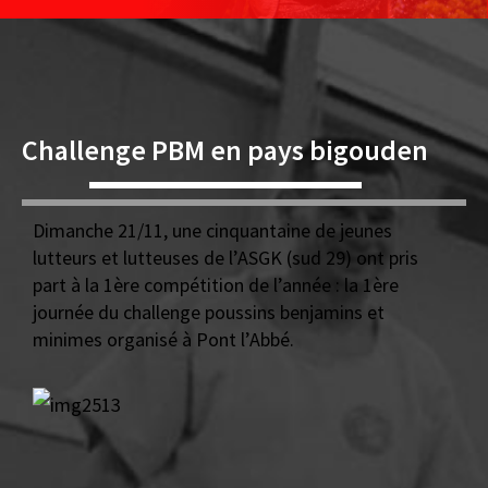
Challenge PBM en pays bigouden
Dimanche 21/11, une cinquantaine de jeunes
lutteurs et lutteuses de l’ASGK (sud 29) ont pris
part à la 1ère compétition de l’année : la 1ère
journée du challenge poussins benjamins et
minimes organisé à Pont l’Abbé.