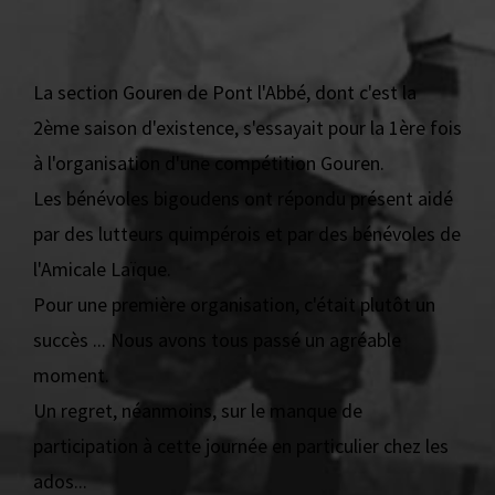
La section Gouren de Pont l'Abbé, dont c'est la
2ème saison d'existence, s'essayait pour la 1ère fois
à l'organisation d'une compétition Gouren.
Les bénévoles bigoudens ont répondu présent aidé
par des lutteurs quimpérois et par des bénévoles de
l'Amicale Laïque.
Pour une première organisation, c'était plutôt un
succès ... Nous avons tous passé un agréable
moment.
Un regret, néanmoins, sur le manque de
participation à cette journée en particulier chez les
ados...