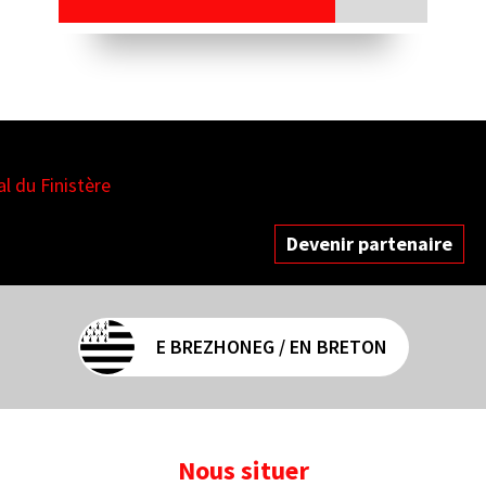
es
Devenir partenaire
E BREZHONEG / EN BRETON
Nous situer