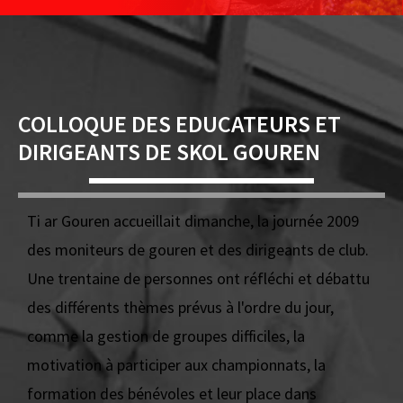
COLLOQUE DES EDUCATEURS ET
DIRIGEANTS DE SKOL GOUREN
Ti ar Gouren accueillait dimanche, la journée 2009
des moniteurs de gouren et des dirigeants de club.
Une trentaine de personnes ont réfléchi et débattu
des différents thèmes prévus à l'ordre du jour,
comme la gestion de groupes difficiles, la
motivation à participer aux championnats, la
formation des bénévoles et leur place dans