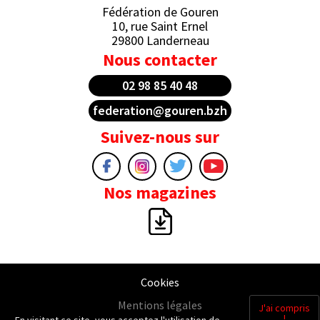
Fédération de Gouren
10, rue Saint Ernel
29800 Landerneau
Nous contacter
02 98 85 40 48
federation@gouren.bzh
Suivez-nous sur
Nos magazines
Cookies
Mentions légales
J'ai compris
!