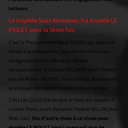
lutteurs.
Le trophée Soaz Kermanac’h à Anaëlle LE
PIOLET pour la 5ème fois
C’est la Plouzanéenne Klervi TASSEL qui, pour son
retour à la compétition, lance le tournoi toutes
catégories féminin. Elle va se défaire
successivement d’Elowen DELORME (skol Pleiber)
puis de Manon BICKERT (skol Kerhor), en marquant
au passage son deuxième lamm de sa carrière.
C’est Léa QUILLIEN de skol Ar Faou qui réussira à
contrer Klervi, avant de battre Pauline SELLIN (skol
Mein Zao).
Pas d’autre choix à ce stade pour
Anaëlle LE PIOLET (skol Louergad) que de