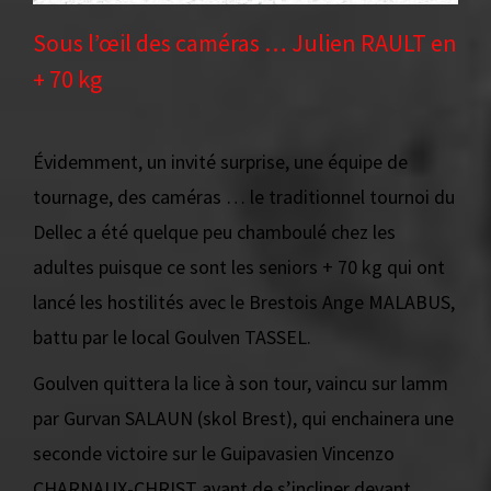
Sous l’œil des caméras … Julien RAULT en
+ 70 kg
Évidemment, un invité surprise, une équipe de
tournage, des caméras … le traditionnel tournoi du
Dellec a été quelque peu chamboulé chez les
adultes puisque ce sont les seniors + 70 kg qui ont
lancé les hostilités avec le Brestois Ange MALABUS,
battu par le local Goulven TASSEL.
Goulven quittera la lice à son tour, vaincu sur lamm
par Gurvan SALAUN (skol Brest), qui enchainera une
seconde victoire sur le Guipavasien Vincenzo
CHARNAUX-CHRIST avant de s’incliner devant