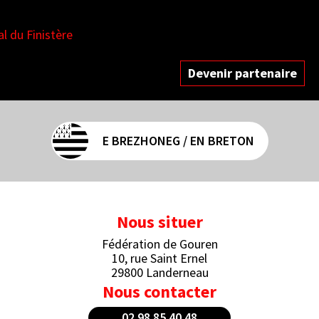
es
Devenir partenaire
E BREZHONEG / EN BRETON
Nous situer
Fédération de Gouren
10, rue Saint Ernel
29800 Landerneau
Nous contacter
02 98 85 40 48