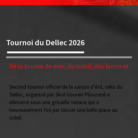
Tournoi du Dellec 2026
De la brume de mer, du soleil, des lamm et
…
Second tournoi officiel de la saison d’été, celui du
Dellec, organisé par Skol Gouren Plouzané a
démarré sous une grisaille tenace qui a
heureusement fini par laisser une belle place au
soleil.