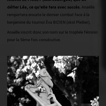
défier Léa, ce qu’elle fera avec succès.
Anaëlle
remportera ensuite le dernier combat face à la
benjamine du tournoi Éva BIZIEN (skol Pleiber).
Anaëlle inscrit donc son nom sur le trophée féminin
pour la 5ème fois consécutive.