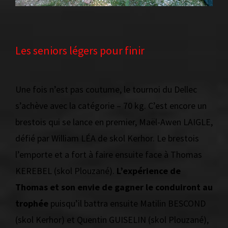
Les seniors légers pour finir
Une fois n’est pas coutume, le tournoi du Dellec
s’achève avec la catégorie – 70 kg. C’est encore un
brestois qui se lance en premier, Maël-Awen LAIGLE,
défié par William LÉA de skol Kerhor. Le brestois
l’emporte et a fort à faire ensuite face à Thomas
KEREBEL (skol Plouzané).
L’expérience de
Thomas et son envie de gagner le conduiront au
trophée
puisqu’il battra ensuite Matilin BESCOND
(skol Kerhor) et Quentin GUISELIN (skol Plouzané),