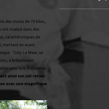
rie des moins de 70 kilos,
ts ont rivalisé dans des
s, caractéristiques de
e, mettant en avant
nique. Tudy Le Meur, un
onnu, a brillamment
urnoi ainsi que le chapeau
nt ainsi son joli retour
ion avec une magnifique