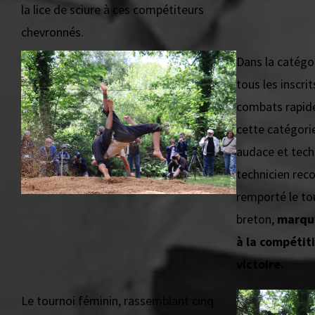
la lice de sciure à ces compétiteurs
chevronnés.
Dans la catégo
tous les inscri
combats rapide
cette catégori
audace et tech
technicien rec
remporté le to
breton,
marqua
à la compétit
victoire.
Le tournoi féminin, rassemblant cinq