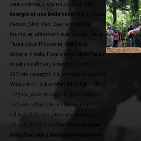
concurrentes, a été marqué par
une
énergie et une belle ténacité.
Flore Le
Person (Skol Mein Zao) a ouvert le
tournoi en affrontant avec succès Klervi
Tassel (Skol Plouzané). Malgré sa
victoire initiale, Flore s'est inclinée face à
Anaëlle Le Piolet, la tenante du titre
2022 de Louargat. La lutteuse suivante à
s'élancer sur la lice était Elisa Tallec de
Trégunc, mais le combat s'est terminé
en faveur d'Anaëlle. En finale, Pauline
Sellin, l'aînée des lutteuses de Trégunc, a
affronté Anaëlle et
c'est Pauline (Skol
Mein Zao) qui a finalement décroché