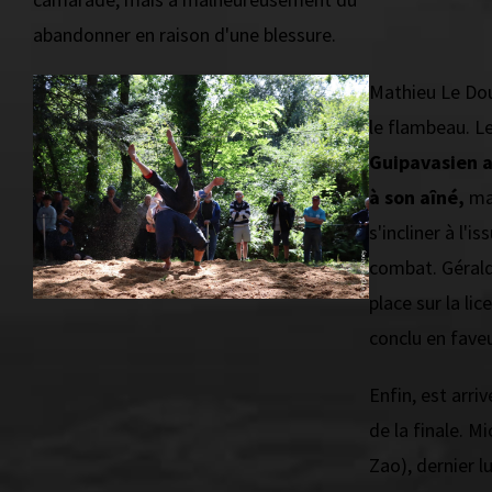
abandonner en raison d'une blessure.
Mathieu Le Dour
le flambeau. L
Guipavasien a
à son aîné,
mai
s'incliner à l'i
combat. Gérald
place sur la li
conclu en fave
Enfin, est arr
de la finale. Mi
Zao), dernier lu