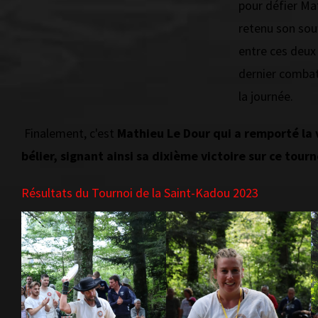
pour défier Ma
retenu son souf
entre ces deux
dernier combat
la journée.
Finalement, c'est
Mathieu Le Dour qui a remporté la v
bélier, signant ainsi sa dixième victoire sur ce tourn
Résultats du Tournoi de la Saint-Kadou 2023