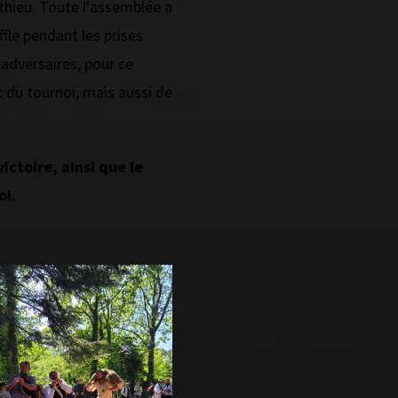
thieu. Toute l'assemblée a
fle pendant les prises
 adversaires, pour ce
 du tournoi, mais aussi de
ictoire, ainsi que le
oi.