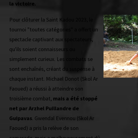
la victoire.
Pour clôturer la Saint Kadou 2023, le
tournoi "toutes catégories" a offert un
spectacle captivant aux spectateurs,
qu'ils soient connaisseurs ou
simplement curieux. Les combats se
sont enchaînés, créant du suspense à
chaque instant. Michael Donot (Skol Ar
Faoued) a réussi à atteindre son
troisième combat,
mais a été stoppé
net par Arzhel Puillandre de
Guipavas
. Gwendal Evennou (Skol Ar
Faoued) a pris la relève de son
camarade, mais a malheureusement dû