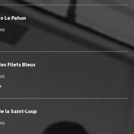
Jo Le Pahun
26)
es Filets Bleus
26)
u
e la Saint-Loup
26)