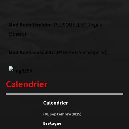
Mod Kozh féminin :
PLUSQUELLEC Régine
(Speied)
Mod Kozh masculin :
PANSARD Yann (Speied)
Calendrier
Calendrier
(01 Septembre 2025)
Bretagne