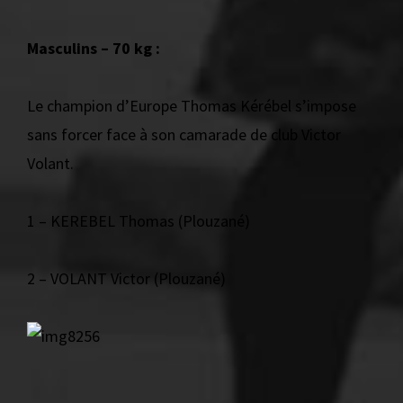
Masculins – 70 kg :
Le champion d’Europe Thomas Kérébel s’impose
sans forcer face à son camarade de club Victor
Volant.
1 – KEREBEL Thomas (Plouzané)
2 – VOLANT Victor (Plouzané)