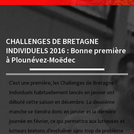
CHALLENGES DE BRETAGNE
INDIVIDUELS 2016 : Bonne première
à Plounévez-Moëdec
C'est une première, les Challenges de Bretagne
Individuels habituellement lancés en janvier ont
débuté cette saison en décembre. La deuxième
manche se tiendra donc en janvier et la dernière
journée en février, ce qui permettra aux lutteuses et
lutteurs bretons d'enchaîner sans trop de problème