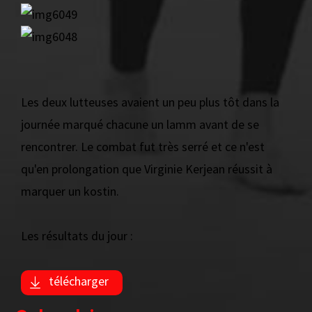
Les deux lutteuses avaient un peu plus tôt dans la
journée marqué chacune un lamm avant de se
rencontrer. Le combat fut très serré et ce n'est
qu'en prolongation que Virginie Kerjean réussit à
marquer un kostin.
Les résultats du jour :
télécharger