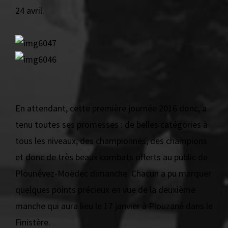
24 avril.
En attendant, cette première journée 2016 donc, a
tenu toutes ses promesses : de belles catégories à
tous les niveaux, des championnes, des champions
et donc de très beaux combats offerts au public de
Plounévez-Moëdec dimanche. Chacun a pu marquer
quelques points précieux en vue de la deuxième
manche qui aura lieu le 17 janvier à Plouzané dans le
Finistère.