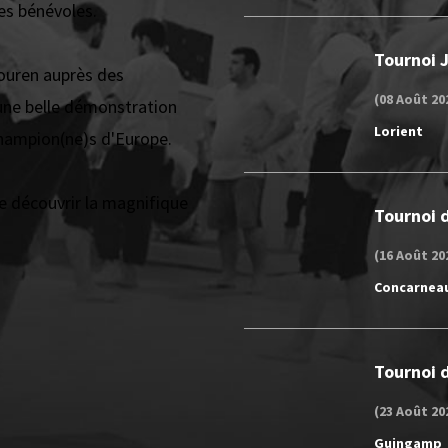
les bénévoles.
Tournoi 
Gouren auprès des
(08 Août 20
à une belle démonstration
Lorient
champion(ne)s d'Europe.
e découvrir la magnifique
Tournoi d
(16 Août 20
Concarnea
Tournoi d
(23 Août 20
Guingamp