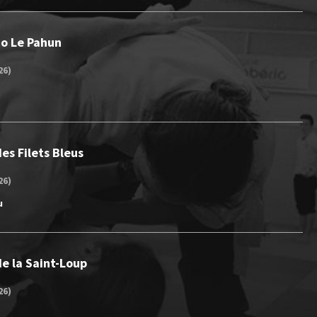
Jo Le Pahun
26)
es Filets Bleus
26)
u
e la Saint-Loup
26)