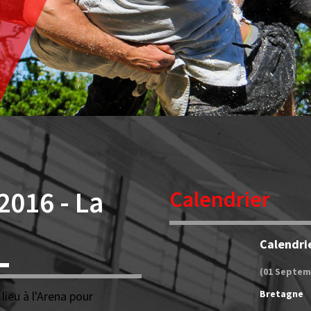
016 - La
Calendrier
Calendri
(01 Septem
Bretagne
lieu à l'Arena pour