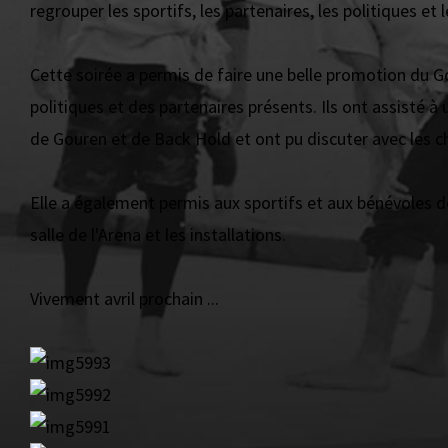
regrouper les sportifs, les partenaires, les politiques et 
Cette soirée a permis de faire une belle promotion du 
politiques et des partenaires présents. Ils ont assisté 
de Gouren et de Back Hold et ont pu discuter avec les 
Elle a également permis aux sportifs et aux bénévoles d
salle de l'Arena et les installations.
Vivement avril prochain ...