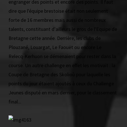
engranger des points et encore des points. Il faut
dire que l'équipe brestoise était non seulement
forte de 16 membres mais aussi de nombreux
talents, constituant d'ailleurs le gros de l'Equipe de
Bretagne cette année. Derrière, les clubs de
Plouzané, Louargat, Le Faouët ou encore Le
Relecq-Kerhuon se démenaient pour rester dans la
course. Un autre challenge en effet les motivait : la
Coupe de Bretagne des Skolioù pour laquelle les
points du jour étaient ajoutés à ceux du Challenge
Jeunes disputé en mars dernier, pour le classement
final...