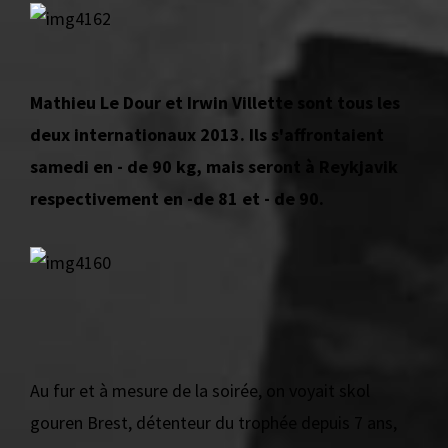
Mathieu Le Dour et Irwin Villette sont tous les
deux internationaux 2013. Ils s'affrontaient
samedi en - de 90 kg, mais seront à Reykjavik
respectivement en -de 81 et - de 90.
Au fur et à mesure de la soirée, on voyait skol
gouren Brest, détenteur du trophée depuis 7 ans,