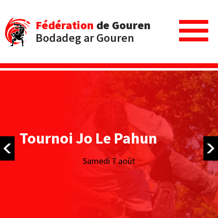
Fédération
de Gouren
Bodadeg ar Gouren
ournoi Jo Le Pahun
Tournoi des Filets Bleus
Samedi 7 août
Dimanche 16 août