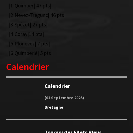
|1|Quimper| 47 pts|
|2|Nevez-Trégunc| 46 pts|
|3|Spézet| 27 pts|
|4|Coray|14 pts|
|5|Plonevez| 7 pts|
|6|Quimperlé| 5 pts|
Calendrier
Calendrier
(01 Septembre 2025)
Bretagne
Tournoi des Filets Bleus