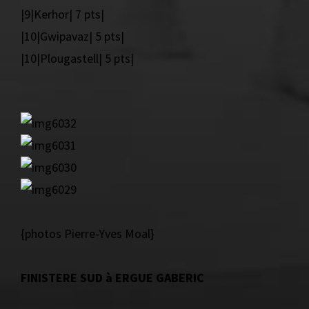
|9|Kerhor| 7 pts|
|10|Gwipavaz| 5 pts|
|10|Plougastell| 5 pts|
{photos Pierre-Yves Moal}
FINISTERE SUD à ERGUE GABERIC