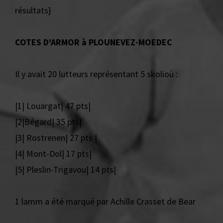
résultats}
COTES D'ARMOR à PLOUNEVEZ-MOEDEC
Il y avait 20 lutteurs représentant 5 skolioù :
|1| Louargat| 47 pts|
|2|Bégard| 35 pts|
|3| Rostrenen| 27 pts |
|4| Mont-Dol| 17 pts|
|5| Pleslin-Trigavou| 14 pts|
1 lamm a été marqué par Achille Crasset de Bear