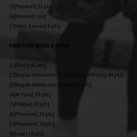
|5|Plunéret| 21 pts|
|6|Rennes|7 pts|
|7|Saint-Senoux| 6 pts|
FINISTERE NORD à SIZUN
|1|Brest| 46 pts|
|2|Bugale Kersanton (L'Hopital-Camfrout)| 44 pts|
|3|Bugale Menez Are (Sizun)| 42 pts|
|4|Ar Faou| 39 pts|
|5|Pleiber| 35 pts|
|6|Plouzané| 33 pts|
|7|Plouarzel| 24 pts|
|8|Loar| 10 pts|