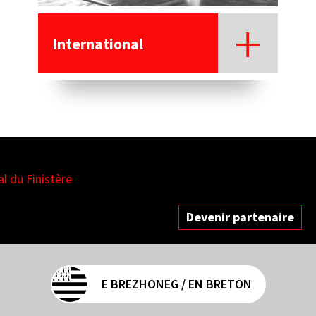
International
es
Devenir partenaire
E BREZHONEG / EN BRETON