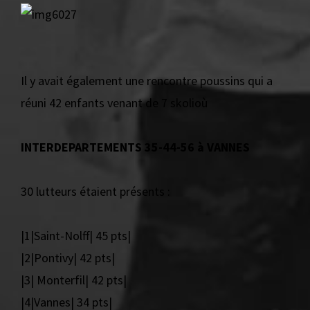
Il y avait également une rencontre poussins qui a
réuni 42 enfants venant de 7 skolioù
INTERDEPARTEMENTS 35-44-56 à VANNES
30 lutteurs étaient présents :
|1|Saint-Nolff| 45 pts|
|2|Pontivy| 42 pts|
|3| Monterfil| 42 pts|
|4|Vannes| 34 pts|